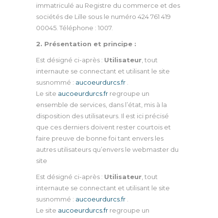
immatriculé au Registre du commerce et des
sociétés de Lille sous le numéro 424 761 419
00045. Téléphone : 1007.
2. Présentation et principe :
Est désigné ci-après :
Utilisateur
, tout
internaute se connectant et utilisant le site
susnommé :
aucoeurdurcs.fr
.
Le site
aucoeurdurcs.fr
regroupe un
ensemble de services, dans l’état, mis à la
disposition des utilisateurs. Il est ici précisé
que ces derniers doivent rester courtois et
faire preuve de bonne foi tant envers les
autres utilisateurs qu’envers le webmaster du
site
Est désigné ci-après :
Utilisateur
, tout
internaute se connectant et utilisant le site
susnommé :
aucoeurdurcs.fr
.
Le site
aucoeurdurcs.fr
regroupe un